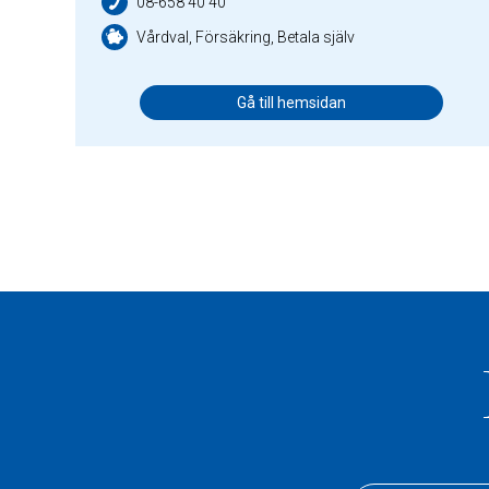
08-658 40 40
Vårdval, Försäkring, Betala själv
Gå till hemsidan