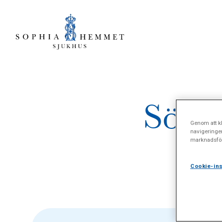
Sökre
Genom att kl
navigeringe
marknadsför
(f
Cookie-ins