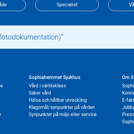
åde
Specialist
Vå
Sophiahemmet Sjukhus
Om S
re
Vård i världsklass
Soph
Säker vård
Konce
Hälsa och hållbar utveckling
E-fak
Klagomål/synpunkter på vården
Jobb
r
Synpunkter på miljö eller service
Pres
Sophi