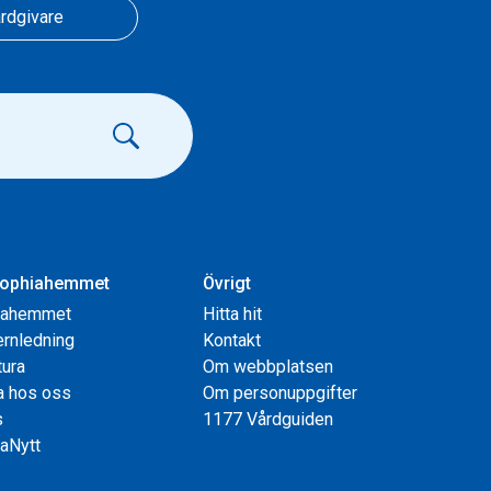
rdgivare
ophiahemmet
Övrigt
iahemmet
Hitta hit
rnledning
Kontakt
tura
Om webbplatsen
a hos oss
Om personuppgifter
s
1177 Vårdguiden
aNytt