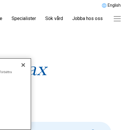
English
re
Specialister
Sök vård
Jobba hos oss
e-max
förbättra
n)"