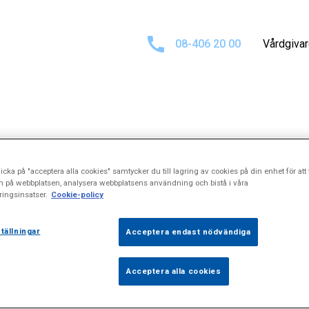
08-406 20 00
Vårdgiva
sultat för
"Mol
icka på "acceptera alla cookies" samtycker du till lagring av cookies på din enhet för att 
n på webbplatsen, analysera webbplatsens användning och bistå i våra
ingsinsatser.
Cookie-policy
otodokumentatio
tällningar
Acceptera endast nödvändiga
Acceptera alla cookies