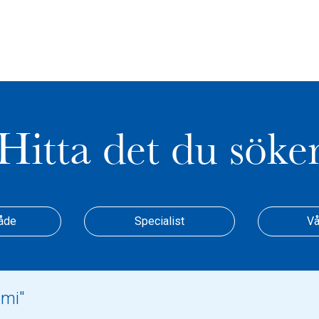
Hitta det du söke
åde
Specialist
Vå