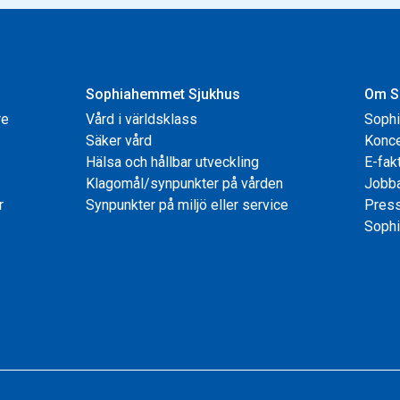
Sophiahemmet Sjukhus
Om S
re
Vård i världsklass
Soph
Säker vård
Konce
Hälsa och hållbar utveckling
E-fak
Klagomål/synpunkter på vården
Jobb
r
Synpunkter på miljö eller service
Pres
Sophi