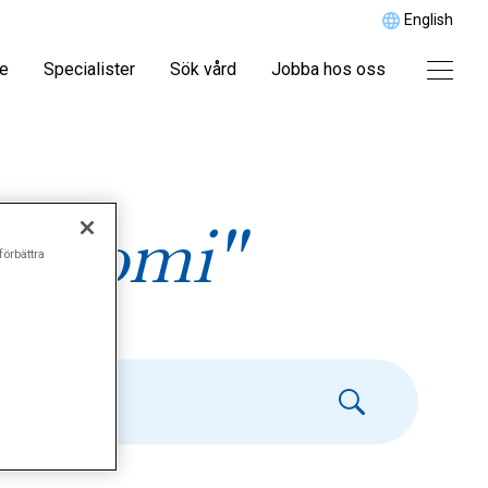
English
re
Specialister
Sök vård
Jobba hos oss
tektomi"
förbättra