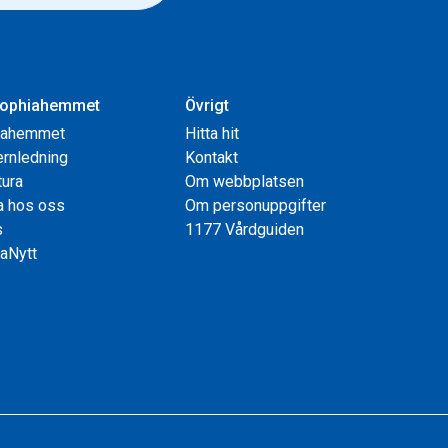
ophiahemmet
Övrigt
iahemmet
Hitta hit
rnledning
Kontakt
tura
Om webbplatsen
a hos oss
Om personuppgifter
s
1177 Vårdguiden
aNytt