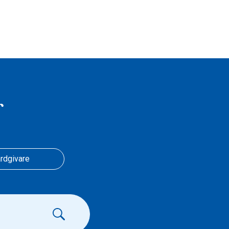
r
rdgivare