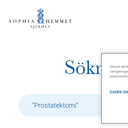
Sökresu
Genom att kl
navigeringe
marknadsför
Cookie-ins