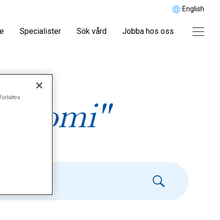
English
re
Specialister
Sök vård
Jobba hos oss
förbättra
tektomi"