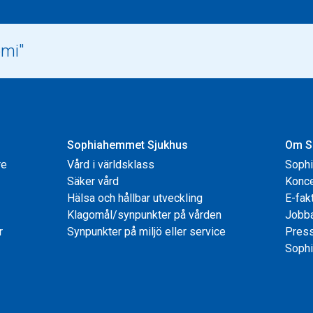
Sophiahemmet Sjukhus
Om S
re
Vård i världsklass
Soph
Säker vård
Konce
Hälsa och hållbar utveckling
E-fak
Klagomål/synpunkter på vården
Jobb
r
Synpunkter på miljö eller service
Pres
Sophi