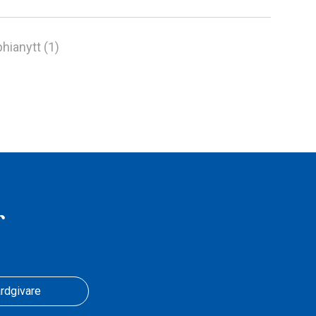
hianytt (1)
r
rdgivare