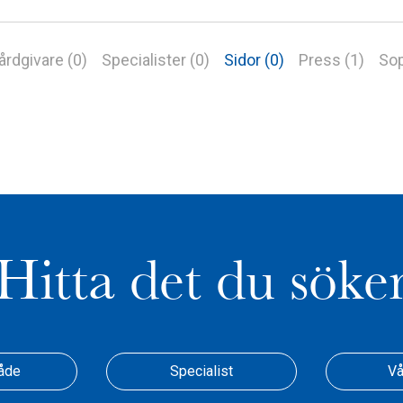
årdgivare (0)
Specialister (0)
Sidor (0)
Press (1)
Sop
Hitta det du söke
åde
Specialist
Vå