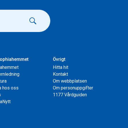
ophiahemmet
Övrigt
iahemmet
Hitta hit
rnledning
Kontakt
tura
Om webbplatsen
a hos oss
Om personuppgifter
s
1177 Vårdguiden
aNytt