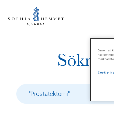
Genom att kl
Sökresu
navigeringe
marknadsför
Cookie-ins