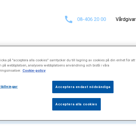
08-406 20 00
Vårdgiva
icka på "acceptera alla cookies" samtycker du till lagring av cookies på din enhet för att 
ltat för
"Prosta
n på webbplatsen, analysera webbplatsens användning och bistå i våra
ingsinsatser.
Cookie-policy
tällningar
Acceptera endast nödvändiga
Acceptera alla cookies