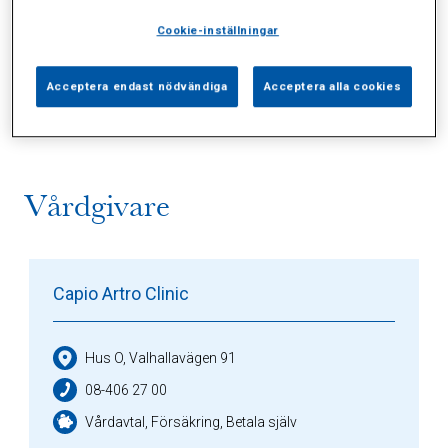
Cookie-inställningar
Alla (2)
Vårdgivare (1)
Specialister (0)
Acceptera endast nödvändiga
Acceptera alla cookies
Sidor (0)
Press (0)
Sophianytt (0)
Vårdgivare
Capio Artro Clinic
Hus O, Valhallavägen 91
08-406 27 00
Vårdavtal, Försäkring, Betala själv