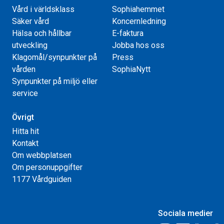
Vård i världsklass
Sophiahemmet
Säker vård
Koncernledning
Hälsa och hållbar
E-faktura
utveckling
Jobba hos oss
Klagomål/synpunkter på
Press
vården
SophiaNytt
Synpunkter på miljö eller
service
Övrigt
Hitta hit
Kontakt
Om webbplatsen
Om personuppgifter
1177 Vårdguiden
Sociala medier