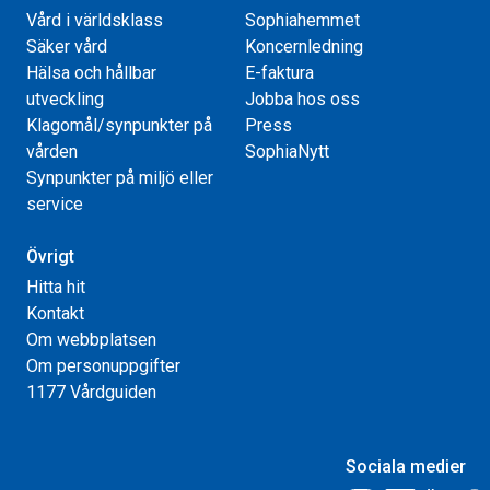
Vård i världsklass
Sophiahemmet
Säker vård
Koncernledning
Hälsa och hållbar
E-faktura
utveckling
Jobba hos oss
Klagomål/synpunkter på
Press
vården
SophiaNytt
Synpunkter på miljö eller
service
Övrigt
Hitta hit
Kontakt
Om webbplatsen
Om personuppgifter
1177 Vårdguiden
Sociala medier