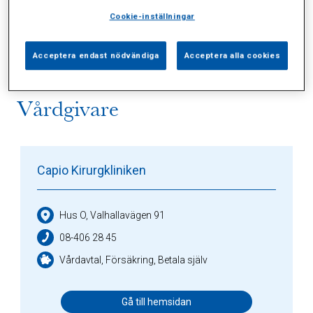
Alla (2)
Vårdgivare (1)
Specialister (0)
Cookie-inställningar
Sidor (0)
Press (0)
Sophianytt (0)
Acceptera endast nödvändiga
Acceptera alla cookies
Vårdgivare
Capio Kirurgkliniken
Hus O, Valhallavägen 91
08-406 28 45
Vårdavtal, Försäkring, Betala själv
Gå till hemsidan