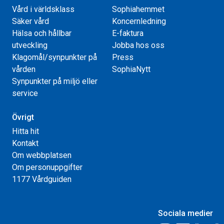
Vård i världsklass
Sophiahemmet
Säker vård
Koncernledning
Hälsa och hållbar
E-faktura
utveckling
Jobba hos oss
Klagomål/synpunkter på
Press
vården
SophiaNytt
Synpunkter på miljö eller
service
Övrigt
Hitta hit
Kontakt
Om webbplatsen
Om personuppgifter
1177 Vårdguiden
Sociala medier