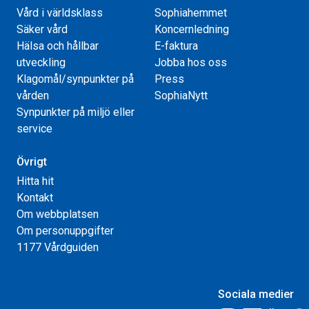
Vård i världsklass
Sophiahemmet
Säker vård
Koncernledning
Hälsa och hållbar
E-faktura
utveckling
Jobba hos oss
Klagomål/synpunkter på
Press
vården
SophiaNytt
Synpunkter på miljö eller
service
Övrigt
Hitta hit
Kontakt
Om webbplatsen
Om personuppgifter
1177 Vårdguiden
Sociala medier