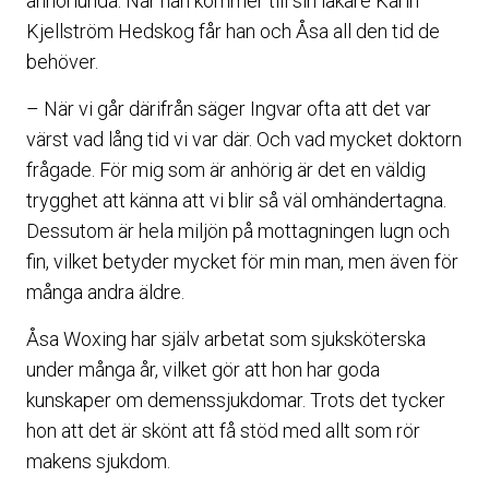
annorlunda. När han kommer till sin läkare Karin
Kjellström Hedskog får han och Åsa all den tid de
behöver.
– När vi går därifrån säger Ingvar ofta att det var
värst vad lång tid vi var där. Och vad mycket doktorn
frågade. För mig som är anhörig är det en väldig
trygghet att känna att vi blir så väl omhändertagna.
Dessutom är hela miljön på mottagningen lugn och
fin, vilket betyder mycket för min man, men även för
många andra äldre.
Åsa Woxing har själv arbetat som sjuksköterska
under många år, vilket gör att hon har goda
kunskaper om demenssjukdomar. Trots det tycker
hon att det är skönt att få stöd med allt som rör
makens sjukdom.