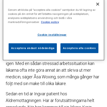
vara både oroande och stressigt. Den tid som
Genom att klicka på "acceptera alla cookies" samtycker du till lagring av
vanliga husläkarmottagningar kan avsätta till en
cookies på din enhet för att förbättra navigeringen på webbplatsen,
analysera webbplatsens användning och bistå i våra
patient är ofta begränsad, vilket gör att många äldre
marknadsföringsinsatser.
Cookie-policy
går därifrån med en känsla av att inte ha blivit sedda
eller fått möjlighet att ställa viktiga frågor.
Cookie-inställningar
– Min man gick tidigare hos en läkare i stan för att
Acceptera endast nödvändiga
Acceptera alla cookies
få hjälp med sina minnesproblem. Tyvärr hann han
knappt in genom dörren innan det var dags att gå
igen. Med en sådan stressad arbetssituation kan
läkarna ofta inte göra annat än att skriva ut mer
medicin, säger Åsa Woxing, som många gånger har
följt med sin make till olika läkare.
Sedan en tid är Ingvar patient hos
Äldremottagningen. Här är förutsättningarna helt