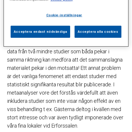
Temat var “Evidence based medicine in
Cookie-inställningar
reproductive medicine and how to interpret
metaanalyses”. Han gav många exempel på hur
Acceptera endast nödvändiga
Acceptera alla cookies
svårt det kan vara att tolka metaanalyser. “Simpson’s
paradox” medför t ex att en sammanslagning av
data från två mindre studier som båda pekar i
samma riktning kan medföra att det sammanslagna
materialet pekar i den motsatta! Ett annat problem
är det vanliga fenomenet att endast studier med
statistiskt signifikanta resultat blir publicerade. I
metaanalyser vore det förstås värdefullt att även
inkludera studier som inte visar någon effekt av en
viss behandling t ex. Gästerna deltog i kvällen med
stort intresse och var även tydligt imponerade över
våra fina lokaler vid Erforssalen.