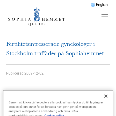
English
Fertilitetsintresserade gynekologer i
Stockholm träffades på Sophiahemmet
Publicerad
2009-12-02
IVF-gruppen inbjöd den tyske fertilitetsläkaren
Georg Griesinger till en föreläsning den 25
Genom att klicka på "acceptera alla cookies" samtycker du till lagring av
november. Han är verksam vid Kvinnokliniken,
cookies på din enhet för att förbättra navigeringen på webbplatsen,
analysera webbplatsens användning och bistå i våra
universtetssjukhuset i Lübeck.
marknadsföringsinsatser.
Cookie-policy