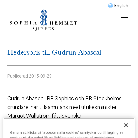
English
Hederspris till Gudrun Abascal
Publicerad
2015-09-29
Gudrun Abascal, BB Sophias och BB Stockholms
grundare, har tillsammans med utrikesminister
Margot Wallström fått Svenska
Barnmorskeförbundets Hederspris 2015 för viktiga
insatser för att främja kvinnor och barns hälsa samt
Genom att klicka på "acceptera alla cookies" samtycker du till lagring av
cookies på din enhet för att förbättra navigeringen på webbplatsen,