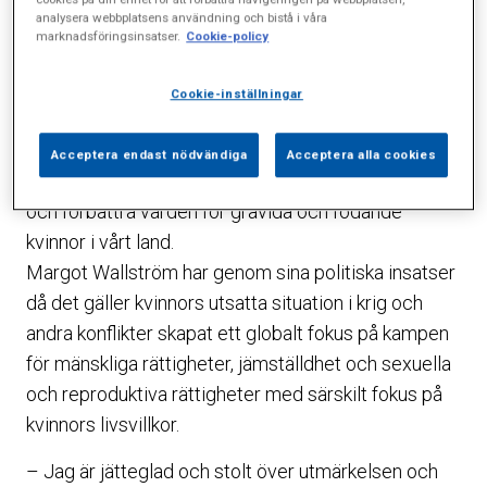
sexuella och reproduktiva rättigheter.
analysera webbplatsens användning och bistå i våra
marknadsföringsinsatser.
Cookie-policy
Svenska Barnmorskeförbundets motivering:
Gudrun Abascal har genom sitt dagliga arbete inom
Cookie-inställningar
förlossningsvården, sitt entreprenörskap och sina
böcker riktade till blivande föräldrar och personal
Acceptera endast nödvändiga
Acceptera alla cookies
inom hälso- och sjukvården bidragit till att förändra
och förbättra vården för gravida och födande
kvinnor i vårt land.
Margot Wallström har genom sina politiska insatser
då det gäller kvinnors utsatta situation i krig och
andra konflikter skapat ett globalt fokus på kampen
för mänskliga rättigheter, jämställdhet och sexuella
och reproduktiva rättigheter med särskilt fokus på
kvinnors livsvillkor.
– Jag är jätteglad och stolt över utmärkelsen och