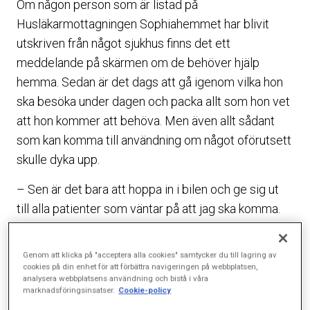
Om någon person som är listad på
Husläkarmottagningen Sophiahemmet har blivit
utskriven från något sjukhus finns det ett
meddelande på skärmen om de behöver hjälp
hemma. Sedan är det dags att gå igenom vilka hon
ska besöka under dagen och packa allt som hon vet
att hon kommer att behöva. Men även allt sådant
som kan komma till användning om något oförutsett
skulle dyka upp.
– Sen är det bara att hoppa in i bilen och ge sig ut
till alla patienter som väntar på att jag ska komma.
Eva Carsing är hemsjukvårdssköterska och har
Genom att klicka på "acceptera alla cookies" samtycker du till lagring av
tillsammans med en kollega på
cookies på din enhet för att förbättra navigeringen på webbplatsen,
Husläkarmottagningen Sophiahemmet ansvar för
analysera webbplatsens användning och bistå i våra
marknadsföringsinsatser.
Cookie-policy
ett femtiotal patienter som av någon anledning