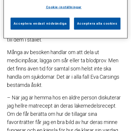
behöver vård hemma.
Cookie-inställningar
– Många av mina patienter är över 90 år, det är helt
enkelt för krävande för dem att ta sig till
Acceptera endast nödvändiga
Acceptera alla cookies
Sophiahemmet. Därför är det bra att vi kan komma
till dem i stället.
Många av besöken handlar om att dela ut
medicinpåsar, lägga om sår eller ta blodprov. Men
det finns även tid för samtal som helst inte ska
handla om sjukdomar. Det är i alla fall Eva Carsings
bestämda åsikt.
– När jag är hemma hos en äldre person diskuterar
jag hellre matrecept än deras läkemedelsrecept.
Om de får berätta om hur de tillagar sina
favoriträtter får jag en bra bild av hur deras minne
fungerar och en känsla för hur de klarar sin vardag.