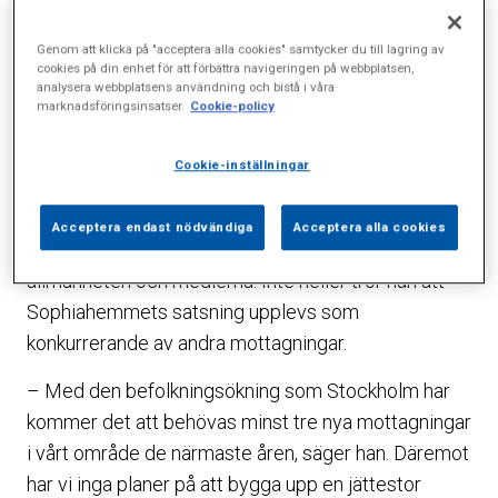
Sophiahemmets vd Peter Seger är glad och stolt
Genom att klicka på "acceptera alla cookies" samtycker du till lagring av
över det stora gensvaret.
cookies på din enhet för att förbättra navigeringen på webbplatsen,
analysera webbplatsens användning och bistå i våra
– Vi har gjort något unikt. Vi har startat en
marknadsföringsinsatser.
Cookie-policy
husläkarmottagning som haft fullt med patienter
Cookie-inställningar
redan innan start och varit fullbokade sedan dag ett.
Reaktionerna har genomgående varit mycket
Acceptera endast nödvändiga
Acceptera alla cookies
positiva, konstaterar han. Från såväl patienter, som
allmänheten och medierna. Inte heller tror han att
Sophiahemmets satsning upplevs som
konkurrerande av andra mottagningar.
– Med den befolkningsökning som Stockholm har
kommer det att behövas minst tre nya mottagningar
i vårt område de närmaste åren, säger han. Däremot
har vi inga planer på att bygga upp en jättestor