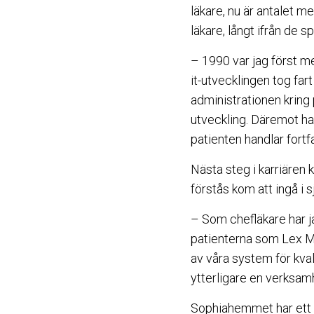
läkare, nu är antalet 
läkare, långt ifrån de
– 1990 var jag först m
it-utvecklingen tog far
administrationen kring
utveckling. Däremot har
patienten handlar fortfa
Nästa steg i karriären
förstås kom att ingå i 
– Som chefläkare har j
patienterna som Lex Ma
av våra system för kval
ytterligare en verksam
Sophiahemmet har ett s