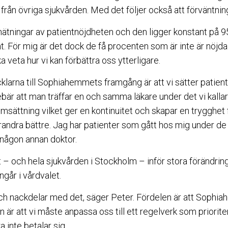
från övriga sjukvården. Med det följer också att förväntni
ätningar av patientnöjdheten och den ligger konstant på 9
. För mig är det dock de få procenten som är inte är nöjd
ka veta hur vi kan förbättra oss ytterligare.
cklarna till Sophiahemmets framgång är att vi sätter patien
bär att man träffar en och samma läkare under det vi kallar
msättning vilket ger en kontinuitet och skapar en trygghet
arandra bättre. Jag har patienter som gått hos mig under de s
a någon annan doktor.
 och hela sjukvården i Stockholm – inför stora förändring
ngår i vårdvalet.
och nackdelar med det, säger Peter. Fördelen är att Sophia
n är att vi måste anpassa oss till ett regelverk som priori
 inte betalar sig.