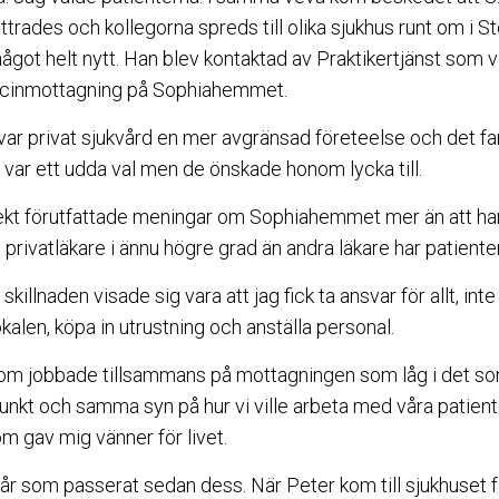
littrades och kollegorna spreds till olika sjukhus runt om i 
 något helt nytt. Han blev kontaktad av Praktikertjänst som vi
icinmottagning på Sophiahemmet.
n var privat sjukvård en mer avgränsad företeelse och det f
 var ett udda val men de önskade honom lycka till.
rekt förutfattade meningar om Sophiahemmet mer än att ha
t privatläkare i ännu högre grad än andra läkare har patienten
skillnaden visade sig vara att jag fick ta ansvar för allt, int
okalen, köpa in utrustning och anställa personal.
 som jobbade tillsammans på mottagningen som låg i det so
t och samma syn på hur vi ville arbeta med våra patienter
om gav mig vänner för livet.
år som passerat sedan dess. När Peter kom till sjukhuset f