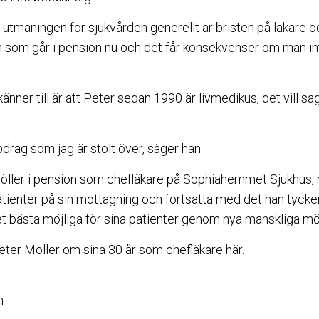
 utmaningen för sjukvården generellt är bristen på läkare oc
 som går i pension nu och det får konsekvenser om man in
änner till är att Peter sedan 1990 är livmedikus, det vill sä
.
pdrag som jag är stolt över, säger han.
 Möller i pension som chefläkare på Sophiahemmet Sjukhus
atienter på sin mottagning och fortsätta med det han tycker 
det bästa möjliga för sina patienter genom nya mänskliga mö
ter Möller om sina 30 år som chefläkare här.
n