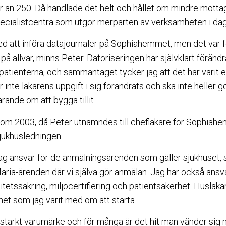
mer än 250. Då handlade det helt och hållet om mindre mott
 specialistcentra som utgör merparten av verksamheten i dag
ed att införa datajournaler på Sophiahemmet, men det var f
t på allvar, minns Peter. Datoriseringen har självklart förän
 patienterna, och sammantaget tycker jag att det har varit
 inte läkarens uppgift i sig förändrats och ska inte heller
rande om att bygga tillit.
 kom 2003, då Peter utnämndes till chefläkare för Sophia
sjukhusledningen.
ag ansvar för de anmälningsärenden som gäller sjukhuset, 
ria-ärenden där vi själva gör anmälan. Jag har också ans
itetssäkring, miljöcertifiering och patientsäkerhet. Husläk
het som jag varit med om att starta.
tarkt varumärke och för många är det hit man vänder sig nä