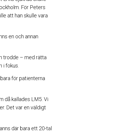
Stockholm. För Peters
lle att han skulle vara
anns en och annan
n trodde – med rätta
 i fokus.
e bara för patienterna
m då kallades LM5. Vi
. Det var en väldigt
anns där bara ett 20-tal