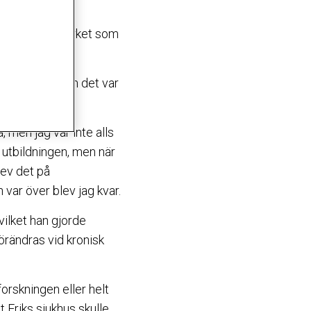
lning om läkaryrket som
glädje, även om det var
 men jag var inte alls
v utbildningen, men när
lev det på
 var över blev jag kvar.
ilket han gjorde
örändras vid kronisk
forskningen eller helt
 Eriks sjukhus skulle