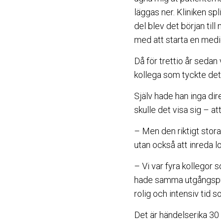
läggas ner. Kliniken sp
del blev det början till
med att starta en med
Då för trettio år seda
kollega som tyckte det
Själv hade han inga di
skulle det visa sig – at
– Men den riktigt stora 
utan också att inreda l
– Vi var fyra kollegor
hade samma utgångspunk
rolig och intensiv tid s
Det är händelserika 30 