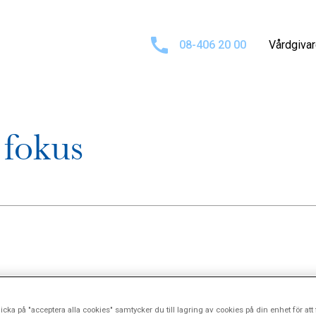
08-406 20 00
Vårdgiva
 fokus
mmet och av dem tio år som chefläkare. Under Peter Möller
icka på "acceptera alla cookies" samtycker du till lagring av cookies på din enhet för att 