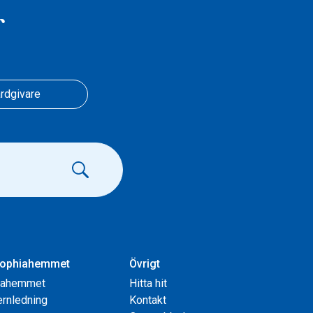
r
rdgivare
ophiahemmet
Övrigt
iahemmet
Hitta hit
rnledning
Kontakt