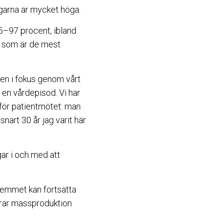
ngarna är mycket höga.
5–97 procent, ibland
a som är de mest
ten i fokus genom vårt
 en vårdepisod. Vi har
 för patientmötet: man
nart 30 år jag varit här
ar i och med att
hemmet kan fortsätta
terar massproduktion