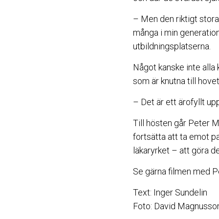
– Men den riktigt stora
många i min generation
utbildningsplatserna.
Något kanske inte alla k
som är knutna till hovet
– Det är ett ärofyllt up
Till hösten går Peter
fortsätta att ta emot p
läkaryrket – att göra 
Se gärna filmen med Pe
Text: Inger Sundelin
Foto: David Magnusso