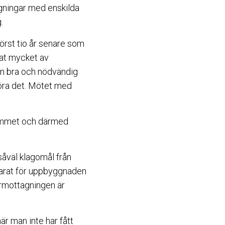
agningar med enskilda
.
örst tio år senare som
drat mycket av
 en bra och nödvändig
 göra det. Mötet med
hemmet och därmed
såväl klagomål från
varat för uppbyggnaden
armottagningen är
r man inte har fått