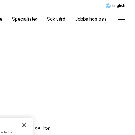
English
re
Specialister
Sök vård
Jobba hos oss
s tid på sjukhuset har
förbättra