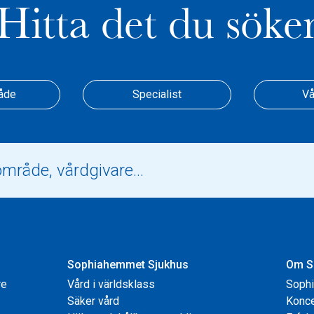
Hitta det du söke
åde
Specialist
Vå
Sophiahemmet Sjukhus
Om S
re
Vård i världsklass
Soph
Säker vård
Konce