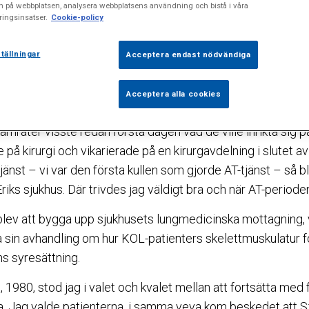
n inte omsorgen om och respekten för patienten.
n på webbplatsen, analysera webbplatsens användning och bistå i våra
ingsinsatser.
Cookie-policy
tt hjälpa andra, kryddat med en lite romantiserad förestäl
Möller att välja läkarutbildningen.
tällningar
Acceptera endast nödvändiga
titutet sent 60-tal, mitt under 68-rörelsen, minns han med 
Acceptera alla cookies
nde lärare.
rater visste redan första dagen vad de ville inrikta sig på,
 på kirurgi och vikarierade på en kirurgavdelning i slutet a
tjänst – vi var den första kullen som gjorde AT-tjänst – så b
riks sjukhus. Där trivdes jag väldigt bra och när AT-perioden
blev att bygga upp sjukhusets lungmedicinska mottagning, v
va sin avhandling om hur KOL-patienters skelettmuskulatur f
s syresättning.
, 1980, stod jag i valet och kvalet mellan att fortsätta med 
a. Jag valde patienterna. i samma veva kom beskedet att S:t