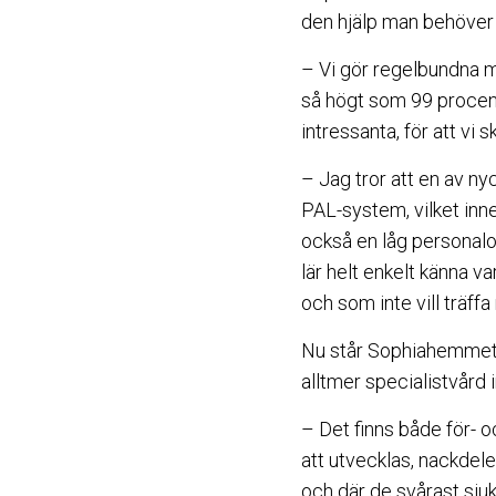
den hjälp man behöver 
– Vi gör regelbundna m
så högt som 99 procent
intressanta, för att vi s
– Jag tror att en av ny
PAL-system, vilket inne
också en låg personalo
lär helt enkelt känna v
och som inte vill träff
Nu står Sophiahemmet –
alltmer specialistvård i
– Det finns både för- 
att utvecklas, nackdele
och där de svårast sjuka