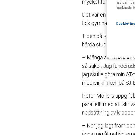
mycket förändrats, me
navigeringe
marknadsför
Det var en önskan om a
fick gymnasisten Peter 
Cookie-ins
Tiden på Karolinska Ins
hårda studier och kräva
– Många av mina kurskam
så säker. Jag funderade
jag skulle göra min AT-
medicinkliniken på S:t E
Peter Möllers uppgift 
parallellt med att skri
nedsättning av kroppen
– När jag lagt fram den
ägna mig åt patientern