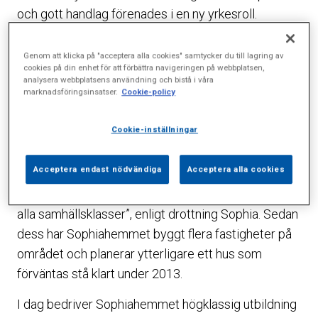
och gott handlag förenades i en ny yrkesroll.
Sophiahemmet bildades, en ideell verksamhet med
Genom att klicka på "acceptera alla cookies" samtycker du till lagring av
syfte att främja och stödja god vård. Ett syfte som
cookies på din enhet för att förbättra navigeringen på webbplatsen,
analysera webbplatsens användning och bistå i våra
Sophiahemmet i högsta grad fortfarande lever fullt
marknadsföringsinsatser.
Cookie-policy
och fast efter.
Cookie-inställningar
Nästa steg i Sophiahemmets utveckling var när det
nuvarande sjukhuset vid Valhallavägen byggdes. Att
Acceptera endast nödvändiga
Acceptera alla cookies
”i anslutning till sjuksköterskeskolan bygga ett eget
sjukhus för god och tidsenlig vård till människor ur
alla samhällsklasser”, enligt drottning Sophia. Sedan
dess har Sophiahemmet byggt flera fastigheter på
området och planerar ytterligare ett hus som
förväntas stå klart under 2013.
I dag bedriver Sophiahemmet högklassig utbildning