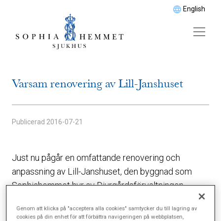
English
Varsam renovering av Lill-Janshuset
Publicerad
2016-07-21
Just nu pågår en omfattande renovering och
anpassning av Lill-Janshuset, den byggnad som
Sophiahemmet hyr av Djurgårdsförvaltningen.
Huset invigdes 1913 och inrymde då Allmänna BB
Genom att klicka på "acceptera alla cookies" samtycker du till lagring av
fram till nedläggningen 1976.
cookies på din enhet för att förbättra navigeringen på webbplatsen,