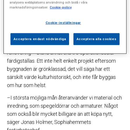
analysera webbplatsens användning och bistå i våra
2003 flyttade Riksidrottsförbundet och ett antal
marknadsföringsinsatser.
Cookie-policy
idrottsförbund in. Sedan flera år disponerar
Cookie-inställningar
Sophiahemmet ungefär 80 procent av det omkring
9 000 kvadratmeter stora huset.
Acceptera endast nödvändiga
Acceptera alla cookies
Men nu är det alltså dags för en genomgripande
renovering – bland annat ska tre operationssalar
färdigställas. Ett inte helt enkelt projekt eftersom
byggnaden är grönklassad, det vill säga har ett
särskilt värde kulturhistoriskt, och inte får byggas
om hur som helst.
–I största möjliga mån återanvänder vi material och
inredning, som spegeldörrar och armaturer. Något
som också blir mycket billigare än att köpa nytt,
säger Jonas Holmer, Sophiahemmets