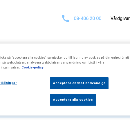
08-406 20 00
Vårdgiva
icka på "acceptera alla cookies" samtycker du till lagring av cookies på din enhet för att 
at för
"Ögonbryn
n på webbplatsen, analysera webbplatsens användning och bistå i våra
ingsinsatser.
Cookie-policy
tällningar
Acceptera endast nödvändiga
Acceptera alla cookies