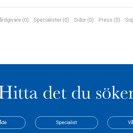
årdgivare (0)
Specialister (0)
Sidor (0)
Press (0)
Sop
Hitta det du söke
åde
Specialist
Vå