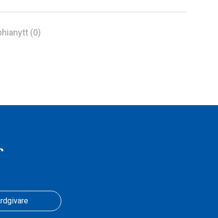
hianytt (0)
r
rdgivare