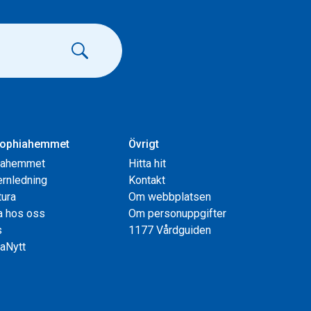
ophiahemmet
Övrigt
iahemmet
Hitta hit
rnledning
Kontakt
tura
Om webbplatsen
a hos oss
Om personuppgifter
s
1177 Vårdguiden
aNytt