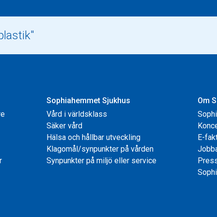
Sophiahemmet Sjukhus
Om S
re
Vård i världsklass
Soph
Säker vård
Konce
Hälsa och hållbar utveckling
E-fak
Klagomål/synpunkter på vården
Jobb
r
Synpunkter på miljö eller service
Pres
Sophi