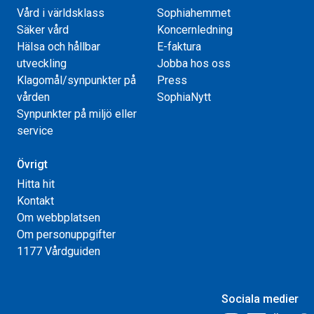
Vård i världsklass
Sophiahemmet
Säker vård
Koncernledning
Hälsa och hållbar
E-faktura
utveckling
Jobba hos oss
Klagomål/synpunkter på
Press
vården
SophiaNytt
Synpunkter på miljö eller
service
Övrigt
Hitta hit
Kontakt
Om webbplatsen
Om personuppgifter
1177 Vårdguiden
Sociala medier