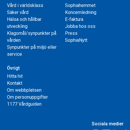
Vård i världsklass
Sophiahemmet
Säker vård
Koncernledning
Hälsa och hållbar
E-faktura
utveckling
Jobba hos oss
Klagomål/synpunkter på
Press
vården
SophiaNytt
Synpunkter på miljö eller
service
Övrigt
Hitta hit
Kontakt
Om webbplatsen
Om personuppgifter
1177 Vårdguiden
Sociala medier