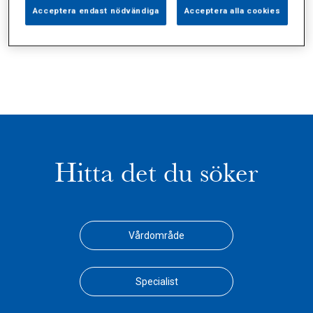
Alla (3)
Vårdgivare (1)
Specialister (0)
Acceptera endast nödvändiga
Acceptera alla cookies
Sidor (0)
Press (0)
Sophianytt (0)
Hitta det du söker
Vårdområde
Specialist