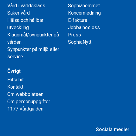
Vård i världsklass
Sophiahemmet
Säker vård
Koncernledning
Hälsa och hållbar
E-faktura
utveckling
Jobba hos oss
Klagomål/synpunkter på
Press
vården
SophiaNytt
Synpunkter på miljö eller
service
Övrigt
Hitta hit
Kontakt
Om webbplatsen
Om personuppgifter
1177 Vårdguiden
Sociala medier