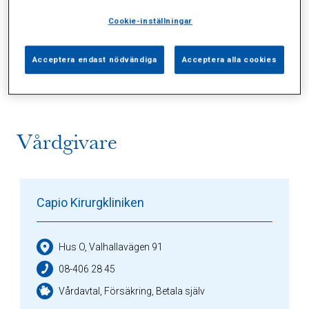
Cookie-inställningar
Alla (2)
Vårdgivare (1)
Specialister (0)
Acceptera endast nödvändiga
Acceptera alla cookies
Sidor (0)
Press (0)
Sophianytt (0)
Vårdgivare
Capio Kirurgkliniken
Hus O, Valhallavägen 91
08-406 28 45
Vårdavtal, Försäkring, Betala själv