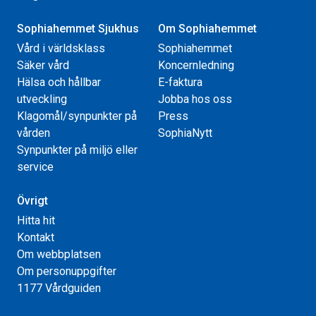
Sophiahemmet Sjukhus
Om Sophiahemmet
Vård i världsklass
Sophiahemmet
Säker vård
Koncernledning
Hälsa och hållbar
E-faktura
utveckling
Jobba hos oss
Klagomål/synpunkter på
Press
vården
SophiaNytt
Synpunkter på miljö eller
service
Övrigt
Hitta hit
Kontakt
Om webbplatsen
Om personuppgifter
1177 Vårdguiden