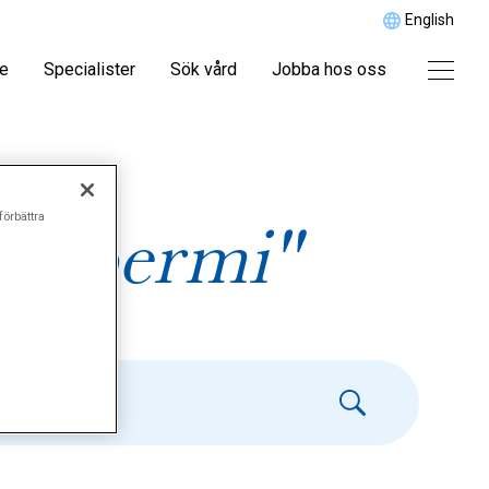
English
re
Specialister
Sök vård
Jobba hos oss
förbättra
oospermi"