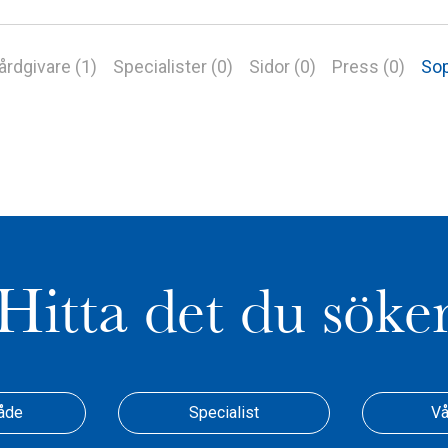
årdgivare (1)
Specialister (0)
Sidor (0)
Press (0)
Sop
Hitta det du söke
åde
Specialist
Vå