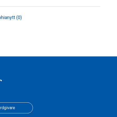
hianytt (0)
r
rdgivare