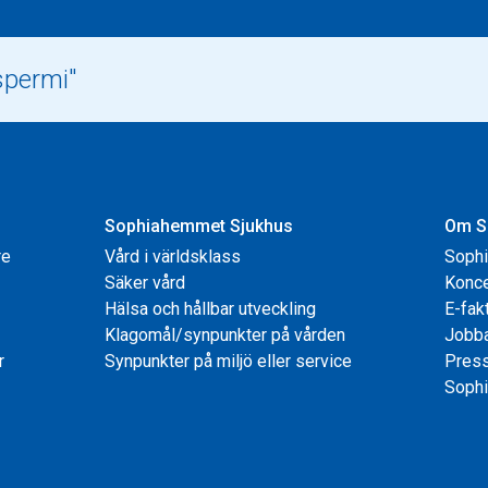
Sophiahemmet Sjukhus
Om S
re
Vård i världsklass
Soph
Säker vård
Konce
Hälsa och hållbar utveckling
E-fak
Klagomål/synpunkter på vården
Jobb
r
Synpunkter på miljö eller service
Pres
Sophi