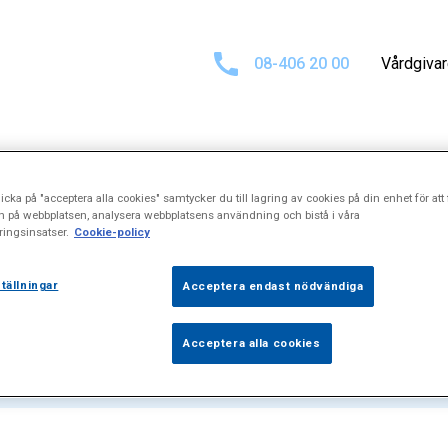
08-406 20 00
Vårdgiva
icka på "acceptera alla cookies" samtycker du till lagring av cookies på din enhet för att 
at för
"Astenoz
n på webbplatsen, analysera webbplatsens användning och bistå i våra
ingsinsatser.
Cookie-policy
tällningar
Acceptera endast nödvändiga
Acceptera alla cookies