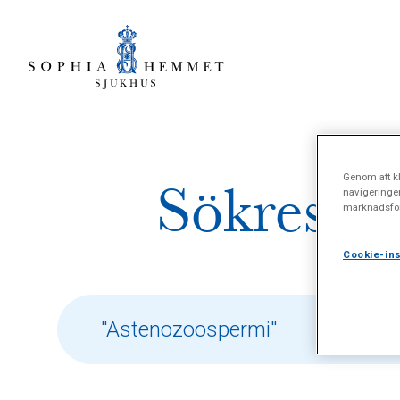
Genom att kl
Sökresult
navigeringe
marknadsför
Cookie-ins