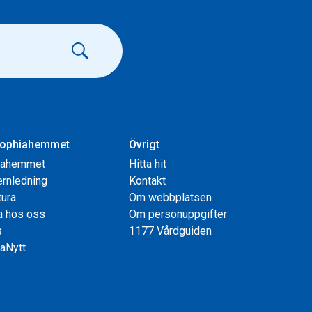
ophiahemmet
Övrigt
iahemmet
Hitta hit
rnledning
Kontakt
tura
Om webbplatsen
a hos oss
Om personuppgifter
s
1177 Vårdguiden
aNytt