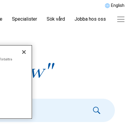
English
re
Specialister
Sök vård
Jobba hos oss
förbättra
terew"