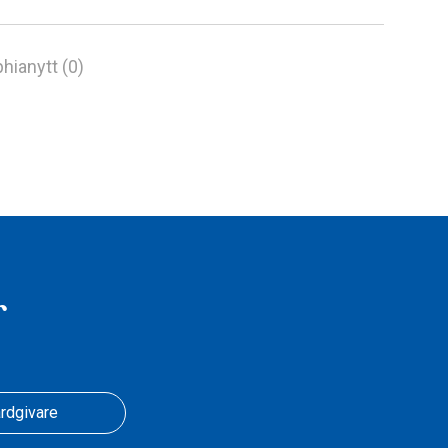
hianytt (0)
r
rdgivare