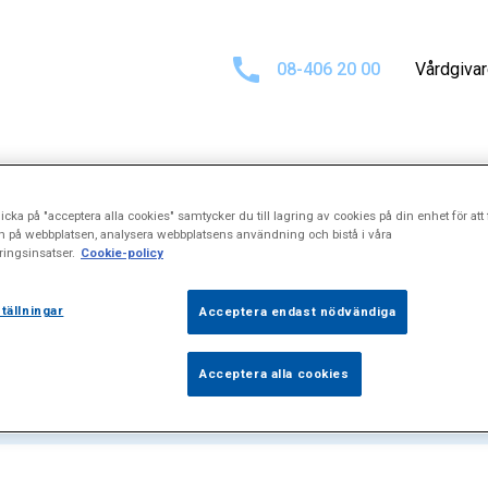
08-406 20 00
Vårdgiva
icka på "acceptera alla cookies" samtycker du till lagring av cookies på din enhet för att 
ultat för
"Bech
n på webbplatsen, analysera webbplatsens användning och bistå i våra
ingsinsatser.
Cookie-policy
tällningar
Acceptera endast nödvändiga
Acceptera alla cookies