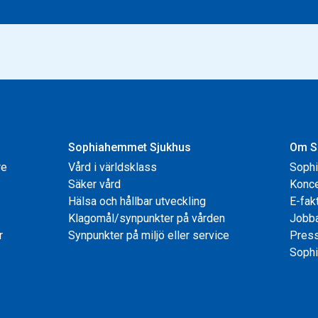
Sophiahemmet Sjukhus
Om S
re
Vård i världsklass
Soph
Säker vård
Konce
Hälsa och hållbar utveckling
E-fak
Klagomål/synpunkter på vården
Jobb
r
Synpunkter på miljö eller service
Pres
Sophi