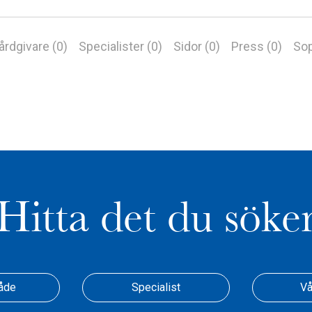
årdgivare (0)
Specialister (0)
Sidor (0)
Press (0)
Sop
Hitta det du söke
åde
Specialist
Vå