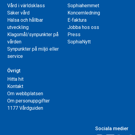
Vård i världsklass
Sophiahemmet
Säker vård
Koncernledning
Hälsa och hållbar
E-faktura
utveckling
Jobba hos oss
Klagomål/synpunkter på
Press
vården
SophiaNytt
Synpunkter på miljö eller
service
Övrigt
Hitta hit
Kontakt
Om webbplatsen
Om personuppgifter
1177 Vårdguiden
Sociala medier