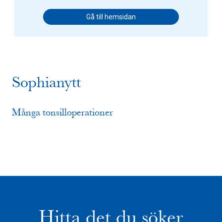
Gå till hemsidan
Sophianytt
Många tonsilloperationer
Hitta det du söker