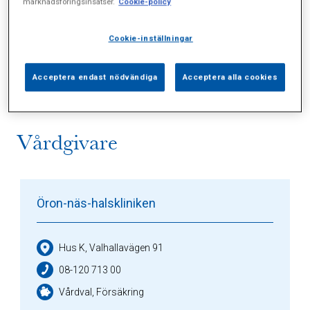
marknadsföringsinsatser.
Cookie-policy
Alla (3)
Vårdgivare (1)
Specialister (0)
Cookie-inställningar
Sidor (0)
Press (0)
Sophianytt (1)
Acceptera endast nödvändiga
Acceptera alla cookies
Vårdgivare
Öron-näs-halskliniken
Hus K, Valhallavägen 91
08-120 713 00
Vårdval, Försäkring