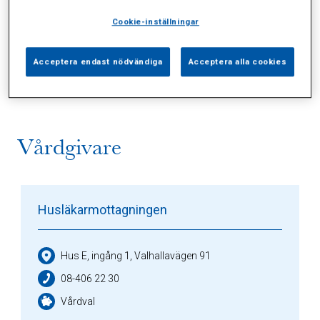
Cookie-inställningar
Alla (2)
Vårdgivare (1)
Specialister (0)
Acceptera endast nödvändiga
Acceptera alla cookies
Sidor (0)
Press (0)
Sophianytt (0)
Vårdgivare
Husläkarmottagningen
Hus E, ingång 1, Valhallavägen 91
08-406 22 30
Vårdval