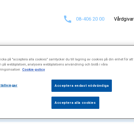
08-406 20 00
Vårdgiva
icka på "acceptera alla cookies" samtycker du till lagring av cookies på din enhet för att 
ultat för
"Blåsc
n på webbplatsen, analysera webbplatsens användning och bistå i våra
ingsinsatser.
Cookie-policy
tällningar
Acceptera endast nödvändiga
Acceptera alla cookies