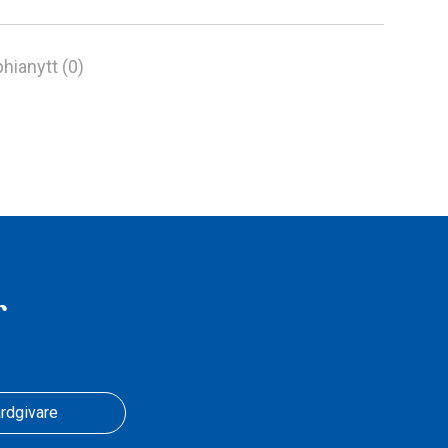
hianytt (0)
r
rdgivare