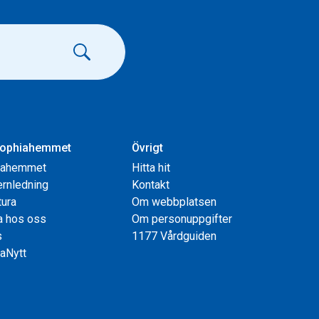
ophiahemmet
Övrigt
iahemmet
Hitta hit
rnledning
Kontakt
tura
Om webbplatsen
a hos oss
Om personuppgifter
s
1177 Vårdguiden
aNytt