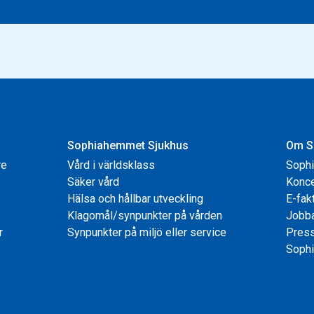
Sophiahemmet Sjukhus
Om S
re
Vård i världsklass
Soph
Säker vård
Konce
Hälsa och hållbar utveckling
E-fak
Klagomål/synpunkter på vården
Jobb
r
Synpunkter på miljö eller service
Pres
Sophi