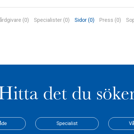
årdgivare (0)
Specialister (0)
Sidor (0)
Press (0)
Sop
Hitta det du söke
åde
Specialist
Vå