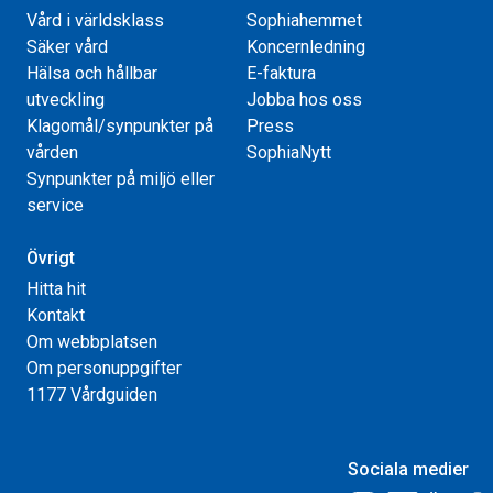
Vård i världsklass
Sophiahemmet
Säker vård
Koncernledning
Hälsa och hållbar
E-faktura
utveckling
Jobba hos oss
Klagomål/synpunkter på
Press
vården
SophiaNytt
Synpunkter på miljö eller
service
Övrigt
Hitta hit
Kontakt
Om webbplatsen
Om personuppgifter
1177 Vårdguiden
Sociala medier