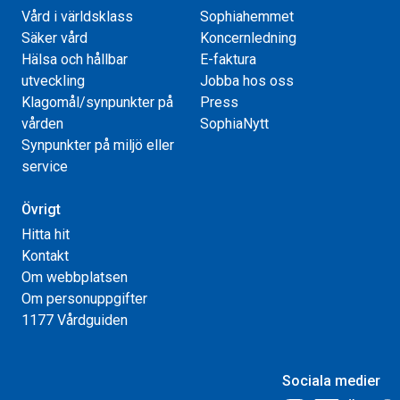
Vård i världsklass
Sophiahemmet
Säker vård
Koncernledning
Hälsa och hållbar
E-faktura
utveckling
Jobba hos oss
Klagomål/synpunkter på
Press
vården
SophiaNytt
Synpunkter på miljö eller
service
Övrigt
Hitta hit
Kontakt
Om webbplatsen
Om personuppgifter
1177 Vårdguiden
Sociala medier