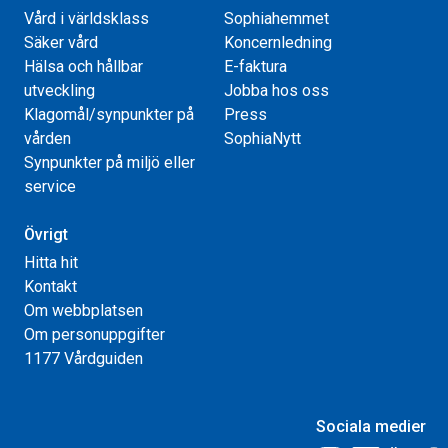
Vård i världsklass
Sophiahemmet
Säker vård
Koncernledning
Hälsa och hållbar
E-faktura
utveckling
Jobba hos oss
Klagomål/synpunkter på
Press
vården
SophiaNytt
Synpunkter på miljö eller
service
Övrigt
Hitta hit
Kontakt
Om webbplatsen
Om personuppgifter
1177 Vårdguiden
Sociala medier