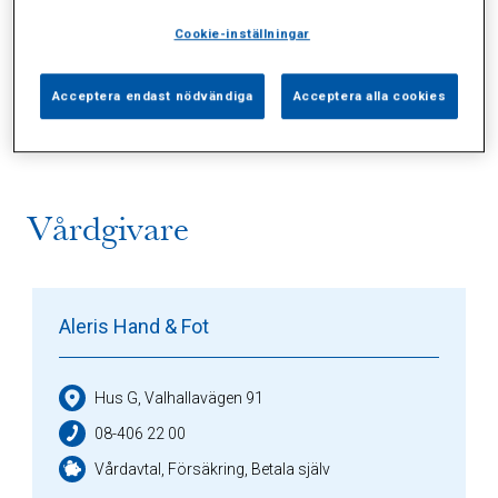
Cookie-inställningar
Alla (2)
Vårdgivare (1)
Specialister (0)
Acceptera endast nödvändiga
Acceptera alla cookies
Sidor (0)
Press (0)
Sophianytt (0)
Vårdgivare
Aleris Hand & Fot
Hus G, Valhallavägen 91
08-406 22 00
Vårdavtal, Försäkring, Betala själv