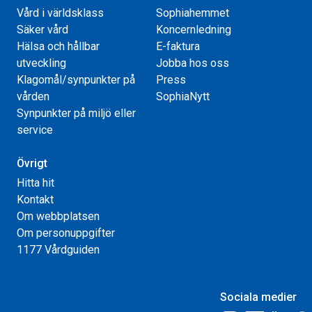
Vård i världsklass
Sophiahemmet
Säker vård
Koncernledning
Hälsa och hållbar
E-faktura
utveckling
Jobba hos oss
Klagomål/synpunkter på
Press
vården
SophiaNytt
Synpunkter på miljö eller
service
Övrigt
Hitta hit
Kontakt
Om webbplatsen
Om personuppgifter
1177 Vårdguiden
Sociala medier