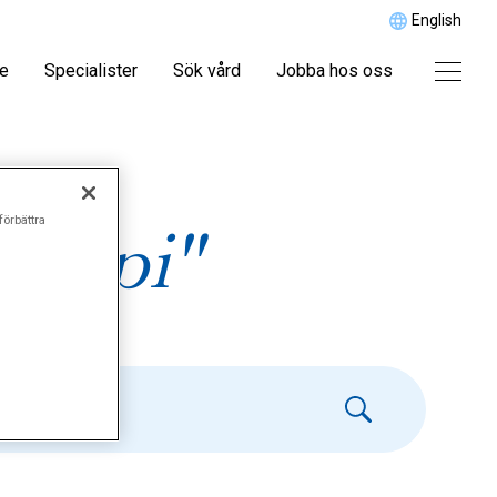
English
re
Specialister
Sök vård
Jobba hos oss
förbättra
skopi"