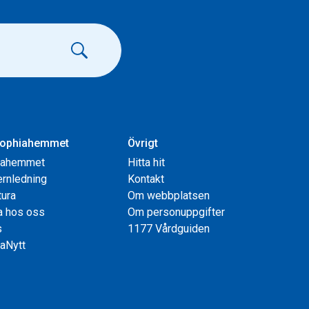
ophiahemmet
Övrigt
iahemmet
Hitta hit
rnledning
Kontakt
tura
Om webbplatsen
a hos oss
Om personuppgifter
s
1177 Vårdguiden
aNytt