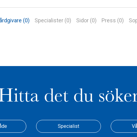
årdgivare (0)
Specialister (0)
Sidor (0)
Press (0)
Sop
Hitta det du söke
åde
Specialist
Vå