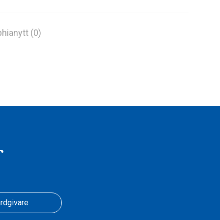
hianytt (0)
r
rdgivare