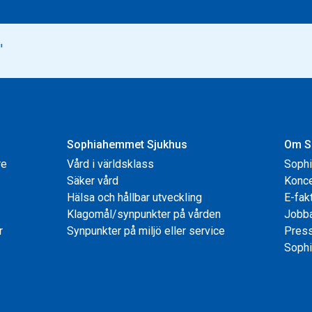
Sophiahemmet Sjukhus
Om S
re
Vård i världsklass
Soph
Säker vård
Konce
Hälsa och hållbar utveckling
E-fak
Klagomål/synpunkter på vården
Jobb
r
Synpunkter på miljö eller service
Pres
Sophi