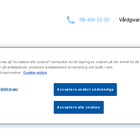
08-406 20 00
Vårdgiva
icka på "acceptera alla cookies" samtycker du till lagring av cookies på din enhet för att 
ultat för
"Cysto
n på webbplatsen, analysera webbplatsens användning och bistå i våra
ingsinsatser.
Cookie-policy
tällningar
Acceptera endast nödvändiga
Acceptera alla cookies