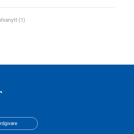
hianytt (1)
r
rdgivare