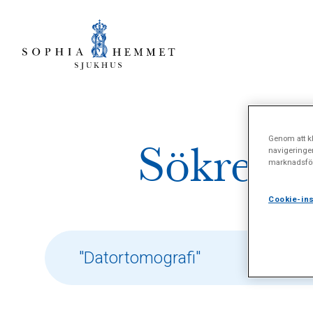
Genom att kl
Sökresul
navigeringe
marknadsför
Cookie-ins