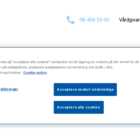
08-406 20 00
Vårdgiva
icka på "acceptera alla cookies" samtycker du till lagring av cookies på din enhet för att 
tat för
"Datorto
n på webbplatsen, analysera webbplatsens användning och bistå i våra
ingsinsatser.
Cookie-policy
tällningar
Acceptera endast nödvändiga
Acceptera alla cookies