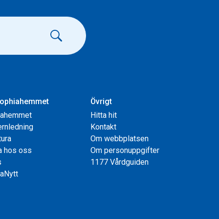
ophiahemmet
Övrigt
iahemmet
Hitta hit
rnledning
Kontakt
tura
Om webbplatsen
a hos oss
Om personuppgifter
s
1177 Vårdguiden
aNytt