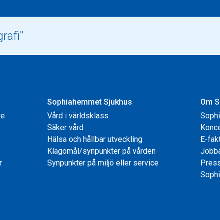
Sophiahemmet Sjukhus
Om S
re
Vård i världsklass
Soph
Säker vård
Konce
Hälsa och hållbar utveckling
E-fak
Klagomål/synpunkter på vården
Jobb
r
Synpunkter på miljö eller service
Pres
Sophi