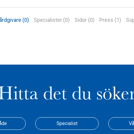
årdgivare (0)
Specialister (0)
Sidor (0)
Press (1)
Sop
Hitta det du söke
åde
Specialist
Vå