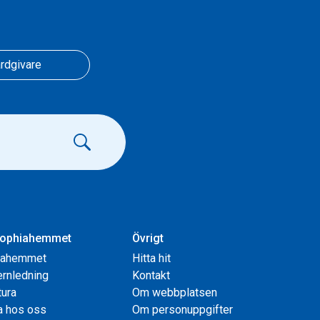
rdgivare
ophiahemmet
Övrigt
iahemmet
Hitta hit
rnledning
Kontakt
tura
Om webbplatsen
a hos oss
Om personuppgifter