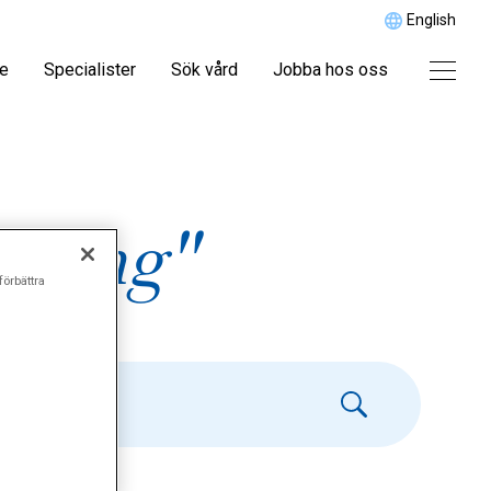
English
re
Specialister
Sök vård
Jobba hos oss
efing"
förbättra