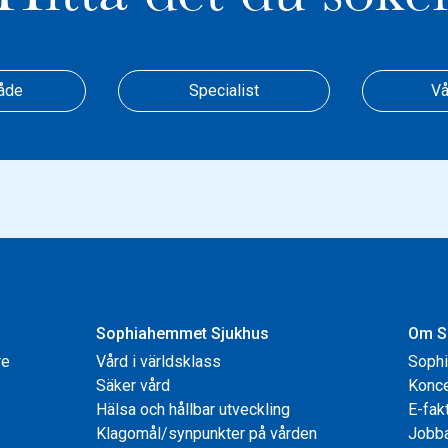
åde
Specialist
Vå
Sophiahemmet Sjukhus
Om S
re
Vård i världsklass
Soph
Säker vård
Konce
Hälsa och hållbar utveckling
E-fak
Klagomål/synpunkter på vården
Jobb