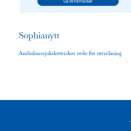
Gå till hemsidan
Sophianytt
Ambulanssjuksköterskor redo för utryckning