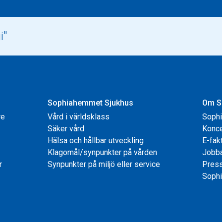
Sophiahemmet Sjukhus
Om S
re
Vård i världsklass
Soph
Säker vård
Konce
Hälsa och hållbar utveckling
E-fak
Klagomål/synpunkter på vården
Jobb
r
Synpunkter på miljö eller service
Pres
Sophi