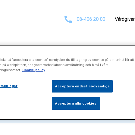
08-406 20 00
Vårdgiva
icka på "acceptera alla cookies" samtycker du till lagring av cookies på din enhet för att 
ltat för
"Derma
n på webbplatsen, analysera webbplatsens användning och bistå i våra
ingsinsatser.
Cookie-policy
tällningar
Acceptera endast nödvändiga
Acceptera alla cookies