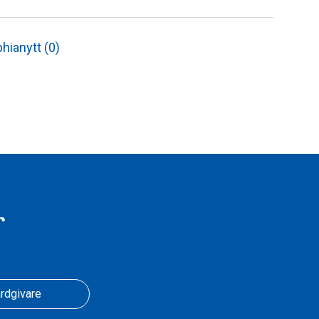
hianytt (0)
r
rdgivare