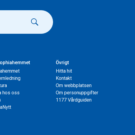
ophiahemmet
Övrigt
iahemmet
Hitta hit
rnledning
Kontakt
tura
Om webbplatsen
a hos oss
Om personuppgifter
s
1177 Vårdguiden
aNytt