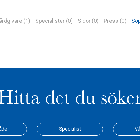
årdgivare (1)
Specialister (0)
Sidor (0)
Press (0)
Sop
Hitta det du söke
åde
Specialist
Vå