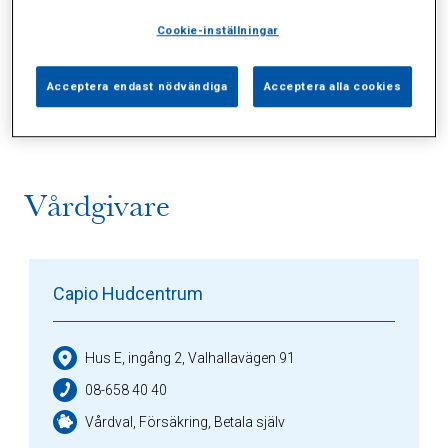
Cookie-inställningar
Alla (2)
Vårdgivare (1)
Specialister (0)
Acceptera endast nödvändiga
Acceptera alla cookies
Sidor (0)
Press (0)
Sophianytt (0)
Vårdgivare
Capio Hudcentrum
Hus E, ingång 2, Valhallavägen 91
08-658 40 40
Vårdval, Försäkring, Betala själv