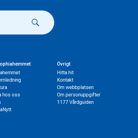
ophiahemmet
Övrigt
iahemmet
Hitta hit
rnledning
Kontakt
tura
Om webbplatsen
a hos oss
Om personuppgifter
s
1177 Vårdguiden
aNytt