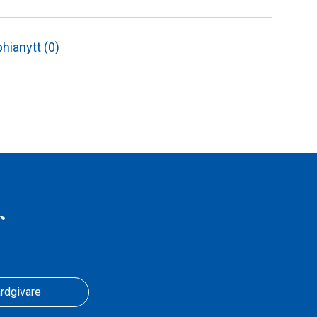
hianytt (0)
r
rdgivare