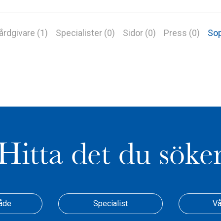
årdgivare (1)
Specialister (0)
Sidor (0)
Press (0)
Sop
Hitta det du söke
åde
Specialist
Vå