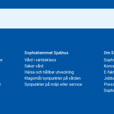
Sophiahemmet Sjukhus
Om S
re
Vård i världsklass
Soph
Säker vård
Konce
Hälsa och hållbar utveckling
E-fak
Klagomål/synpunkter på vården
Jobb
r
Synpunkter på miljö eller service
Pres
Sophi