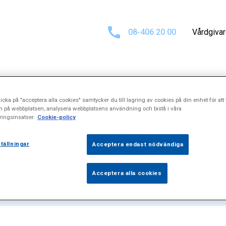
08-406 20 00
Vårdgiva
icka på "acceptera alla cookies" samtycker du till lagring av cookies på din enhet för att 
sultat för
"Diat
n på webbplatsen, analysera webbplatsens användning och bistå i våra
ingsinsatser.
Cookie-policy
tällningar
Acceptera endast nödvändiga
Acceptera alla cookies