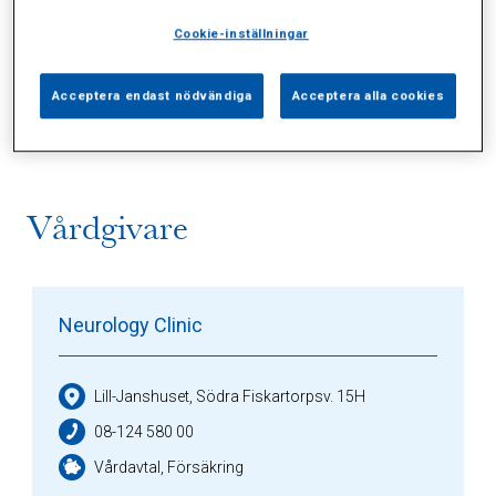
Cookie-inställningar
Alla (2)
Vårdgivare (1)
Specialister (0)
Acceptera endast nödvändiga
Acceptera alla cookies
Sidor (0)
Press (0)
Sophianytt (0)
Vårdgivare
Neurology Clinic
Lill-Janshuset, Södra Fiskartorpsv. 15H
08-124 580 00
Vårdavtal, Försäkring