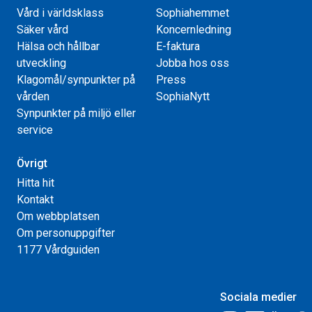
Vård i världsklass
Sophiahemmet
Säker vård
Koncernledning
Hälsa och hållbar
E-faktura
utveckling
Jobba hos oss
Klagomål/synpunkter på
Press
vården
SophiaNytt
Synpunkter på miljö eller
service
Övrigt
Hitta hit
Kontakt
Om webbplatsen
Om personuppgifter
1177 Vårdguiden
Sociala medier