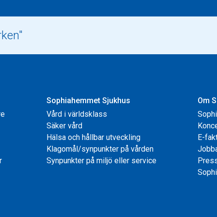
Sophiahemmet Sjukhus
Om S
re
Vård i världsklass
Soph
Säker vård
Konce
Hälsa och hållbar utveckling
E-fak
Klagomål/synpunkter på vården
Jobb
r
Synpunkter på miljö eller service
Pres
Sophi