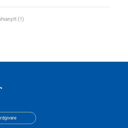
hianytt (1)
r
rdgivare