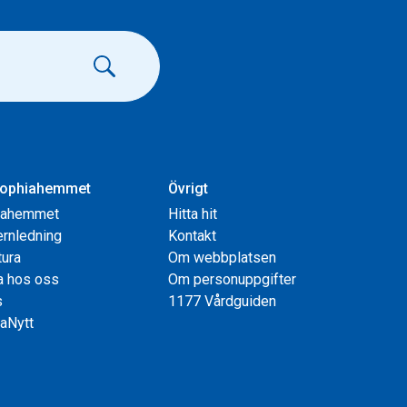
ophiahemmet
Övrigt
iahemmet
Hitta hit
rnledning
Kontakt
tura
Om webbplatsen
a hos oss
Om personuppgifter
s
1177 Vårdguiden
aNytt