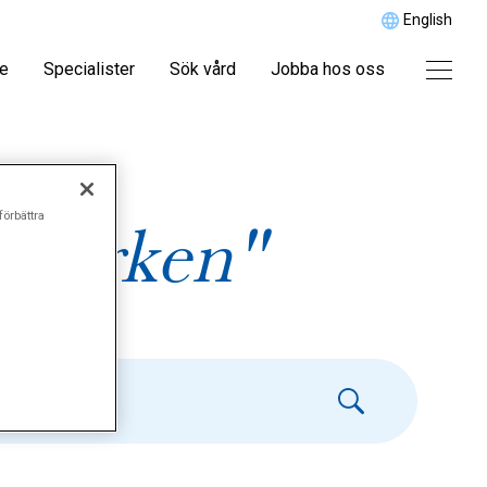
English
re
Specialister
Sök vård
Jobba hos oss
förbättra
emärken"