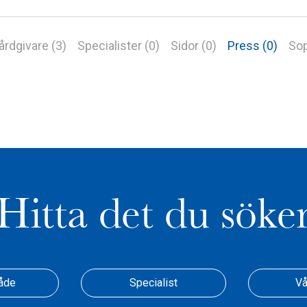
årdgivare (3)
Specialister (0)
Sidor (0)
Press (0)
Sop
Hitta det du söke
åde
Specialist
Vå