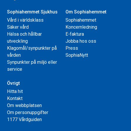
Sophiahemmet Sjukhus
Om Sophiahemmet
Vård i världsklass
Sophiahemmet
Säker vård
Koncernledning
Hälsa och hållbar
E-faktura
utveckling
Jobba hos oss
Klagomål/synpunkter på
Press
vården
SophiaNytt
Synpunkter på miljö eller
service
Övrigt
Hitta hit
Kontakt
Om webbplatsen
Om personuppgifter
1177 Vårdguiden