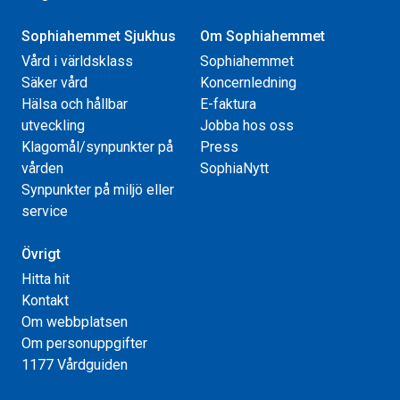
Sophiahemmet Sjukhus
Om Sophiahemmet
Vård i världsklass
Sophiahemmet
Säker vård
Koncernledning
Hälsa och hållbar
E-faktura
utveckling
Jobba hos oss
Klagomål/synpunkter på
Press
vården
SophiaNytt
Synpunkter på miljö eller
service
Övrigt
Hitta hit
Kontakt
Om webbplatsen
Om personuppgifter
1177 Vårdguiden