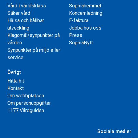
Vård i världsklass
Sophiahemmet
Säker vård
Koncernledning
Hälsa och hållbar
E-faktura
utveckling
Jobba hos oss
Klagomål/synpunkter på
Press
vården
SophiaNytt
Synpunkter på miljö eller
service
Övrigt
Hitta hit
Kontakt
Om webbplatsen
Om personuppgifter
1177 Vårdguiden
Sociala medier