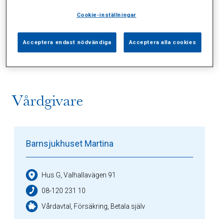
Cookie-inställningar
Alla (2)
Vårdgivare (1)
Specialister (0)
Acceptera endast nödvändiga
Acceptera alla cookies
Sidor (0)
Press (0)
Sophianytt (0)
Vårdgivare
Barnsjukhuset Martina
Hus G, Valhallavägen 91
08-120 231 10
Vårdavtal, Försäkring, Betala själv