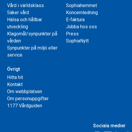
Vård i världsklass
Sophiahemmet
Säker vård
Koncernledning
Hälsa och hållbar
E-faktura
utveckling
Jobba hos oss
Klagomål/synpunkter på
Press
vården
SophiaNytt
Synpunkter på miljö eller
service
Övrigt
Hitta hit
Kontakt
Om webbplatsen
Om personuppgifter
1177 Vårdguiden
Sociala medier