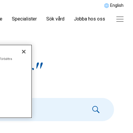
English
re
Specialister
Sök vård
Jobba hos oss
förbättra
urer"