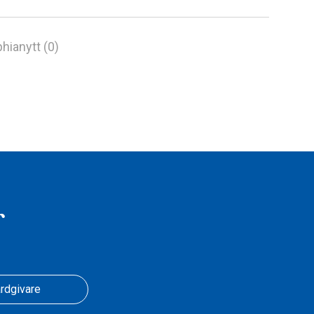
hianytt (0)
r
rdgivare