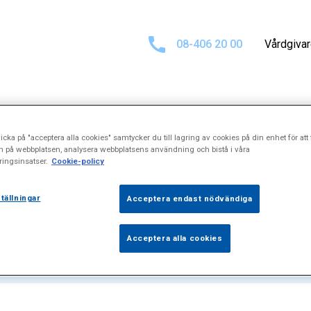
08-406 20 00
Vårdgiva
icka på "acceptera alla cookies" samtycker du till lagring av cookies på din enhet för att 
esultat för
"Fiss
n på webbplatsen, analysera webbplatsens användning och bistå i våra
ingsinsatser.
Cookie-policy
tällningar
Acceptera endast nödvändiga
Acceptera alla cookies