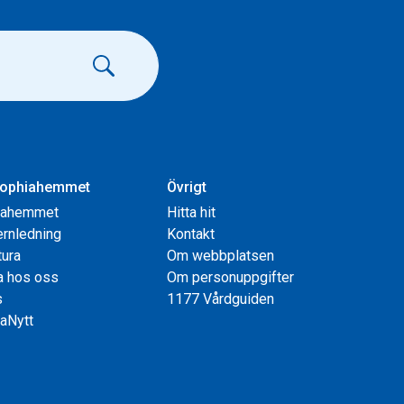
ophiahemmet
Övrigt
iahemmet
Hitta hit
rnledning
Kontakt
tura
Om webbplatsen
a hos oss
Om personuppgifter
s
1177 Vårdguiden
aNytt