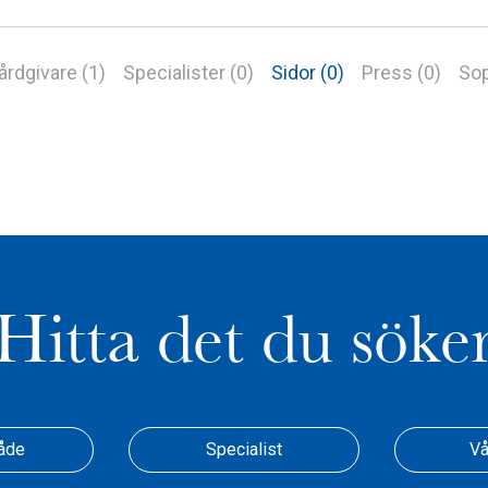
årdgivare (1)
Specialister (0)
Sidor (0)
Press (0)
Sop
Hitta det du söke
åde
Specialist
Vå