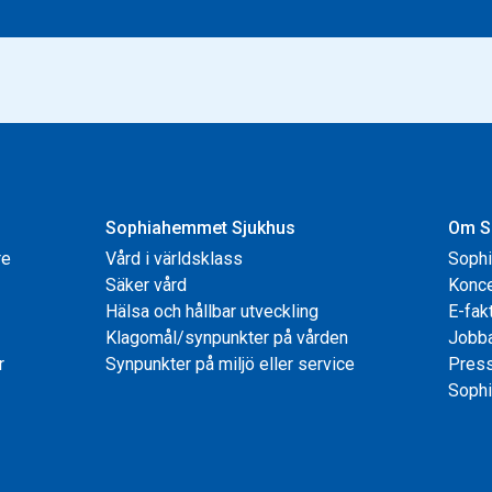
Sophiahemmet Sjukhus
Om S
re
Vård i världsklass
Soph
Säker vård
Konce
Hälsa och hållbar utveckling
E-fak
Klagomål/synpunkter på vården
Jobb
r
Synpunkter på miljö eller service
Pres
Sophi